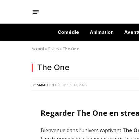
Comédie
Animation
Avent
Accueil
»
Divers
»
The One
The One
BY
SARAH
ON
DÉCEMBRE 13, 2023
Regarder The One en stre
Bienvenue dans l’univers captivant
The O
film disponible en streaming gratuit et co