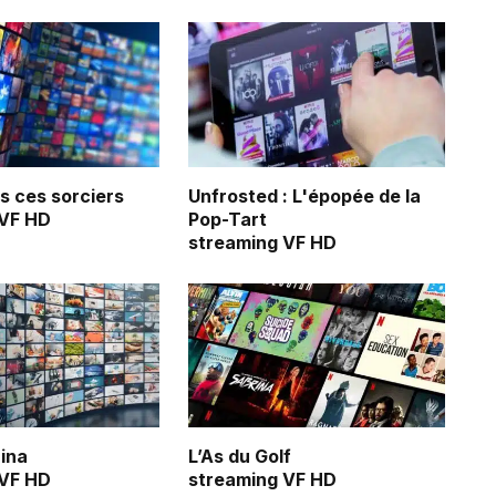
us ces sorciers
Unfrosted : L'épopée de la
 VF HD
Pop-Tart
streaming VF HD
ina
L’As du Golf
 VF HD
streaming VF HD