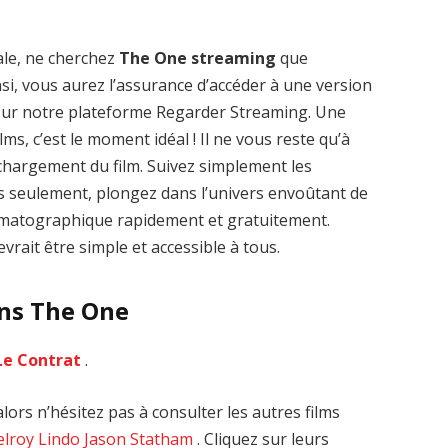
ale, ne cherchez
The One streaming
que
nsi, vous aurez l’assurance d’accéder à une version
 sur notre plateforme Regarder Streaming. Une
Zenon: Girl of
La Légende des
lms, c’est le moment idéal ! Il ne vous reste qu’à
the 21st Century
1000 dragons
léchargement du film. Suivez simplement les
streaming VF HD
streaming VF HD
es seulement, plongez dans l’univers envoûtant de
nématographique rapidement et gratuitement.
vrait être simple et accessible à tous.
ans The One
Le Contrat
.
ors n’hésitez pas à consulter les autres films
elroy Lindo
Jason Statham
. Cliquez sur leurs