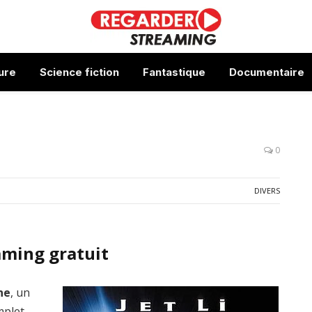
ure
Science fiction
Fantastique
Documentaire
0
DIVERS
aming gratuit
ne
, un
mplet