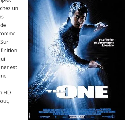
rchez un
ns
 de
s comme
 Sur
finition
qui
ener est
une
n HD
tout,