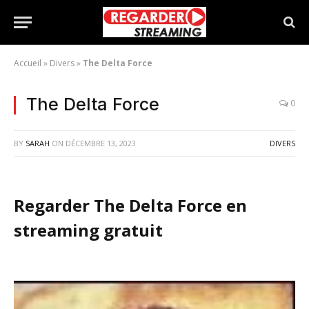
Accueil
»
Divers
»
The Delta Force
The Delta Force
0
BY
SARAH
ON
DÉCEMBRE 13, 2023
DIVERS
Regarder The Delta Force en
streaming gratuit