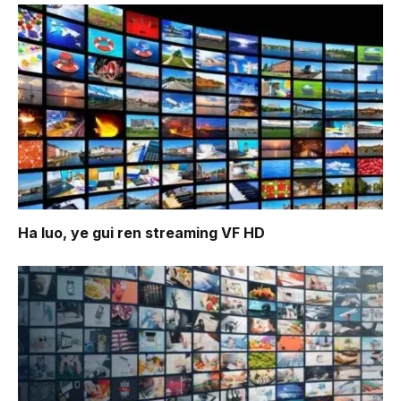
Ha luo, ye gui ren
streaming VF HD