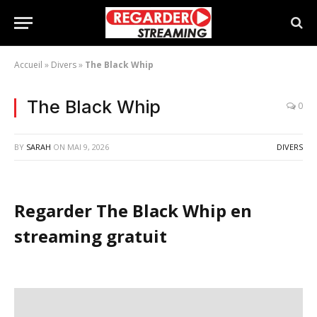
Accueil
»
Divers
»
The Black Whip
The Black Whip
0
BY
SARAH
ON
MAI 9, 2026
DIVERS
Regarder The Black Whip en
streaming gratuit