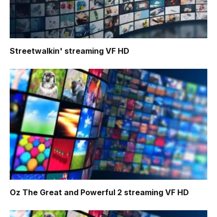
Streetwalkin'
streaming VF HD
Oz The Great and Powerful 2
streaming VF HD