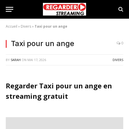
Accueil
»
Divers
»
Taxi pour un ange
Taxi pour un ange
0
BY
SARAH
ON
MAI 17, 2026
DIVERS
Regarder Taxi pour un ange en
streaming gratuit