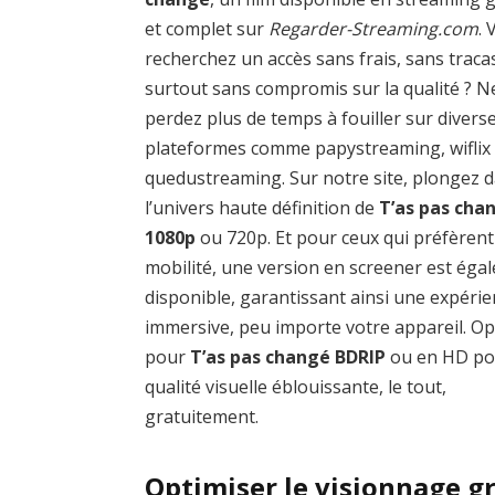
et complet sur
Regarder-Streaming.com
.
recherchez un accès sans frais, sans traca
surtout sans compromis sur la qualité ? N
perdez plus de temps à fouiller sur divers
plateformes comme papystreaming, wiflix
quedustreaming. Sur notre site, plongez 
l’univers haute définition de
T’as pas cha
1080p
ou 720p. Et pour ceux qui préfèrent
mobilité, une version en screener est éga
disponible, garantissant ainsi une expéri
immersive, peu importe votre appareil. O
pour
T’as pas changé BDRIP
ou en HD po
qualité visuelle éblouissante, le tout,
gratuitement.
Optimiser le visionnage gr