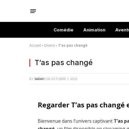
Comédie
Animation
Avent
Accueil
»
Divers
»
T’as pas changé
T’as pas changé
BY
SARAH
ON
OCTOBRE 1, 2025
Regarder T’as pas changé 
Bienvenue dans l’univers captivant
T’as p
changé
, un film disponible en streaming g