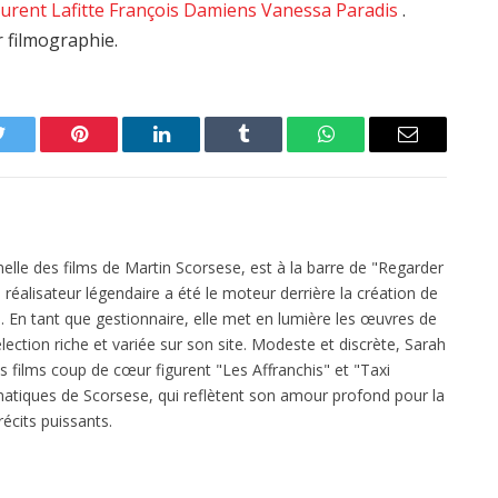
urent Lafitte
François Damiens
Vanessa Paradis
.
r filmographie.
Twitter
Pinterest
LinkedIn
Tumblr
WhatsApp
Email
elle des films de Martin Scorsese, est à la barre de "Regarder
réalisateur légendaire a été le moteur derrière la création de
 En tant que gestionnaire, elle met en lumière les œuvres de
ection riche et variée sur son site. Modeste et discrète, Sarah
es films coup de cœur figurent "Les Affranchis" et "Taxi
atiques de Scorsese, qui reflètent son amour profond pour la
écits puissants.