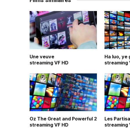
Films similaires
Une veuve
Ha luo, ye 
streaming VF HD
streaming
Oz The Great and Powerful 2
Les Partis
streaming VF HD
streaming