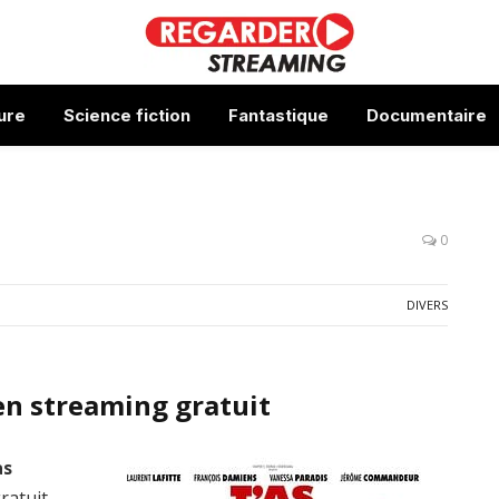
ure
Science fiction
Fantastique
Documentaire
0
DIVERS
en streaming gratuit
as
ratuit