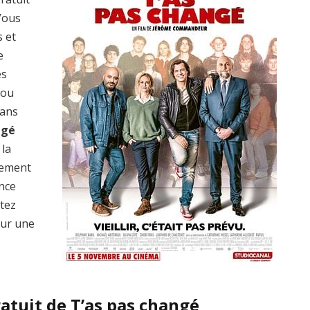
 Vous
s et
e
es
 ou
dans
ngé
 la
lement
ence
ptez
ur une
atuit de T’as pas changé