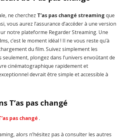
ale, ne cherchez
T’as pas changé streaming
que
nsi, vous aurez l’assurance d’accéder à une version
 sur notre plateforme Regarder Streaming. Une
lms, c’est le moment idéal ! Il ne vous reste qu’à
Zenon: Girl of
La Légende des
léchargement du film. Suivez simplement les
the 21st Century
1000 dragons
streaming VF HD
streaming VF HD
es seulement, plongez dans l’univers envoûtant de
œuvre cinématographique rapidement et
xceptionnel devrait être simple et accessible à
ns T’as pas changé
T’as pas changé
.
ming, alors n’hésitez pas à consulter les autres