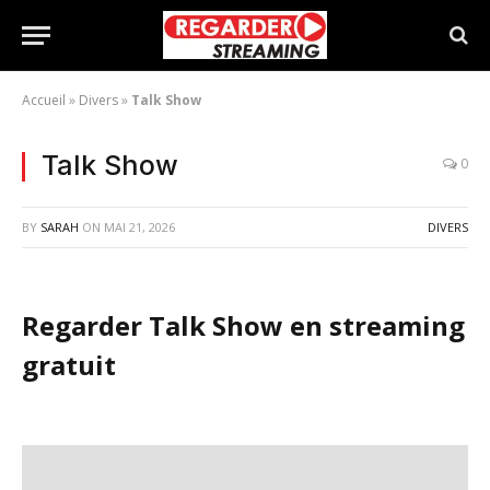
Accueil
»
Divers
»
Talk Show
Talk Show
0
BY
SARAH
ON
MAI 21, 2026
DIVERS
Regarder Talk Show en streaming
gratuit