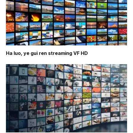
Ha luo, ye gui ren
streaming VF HD