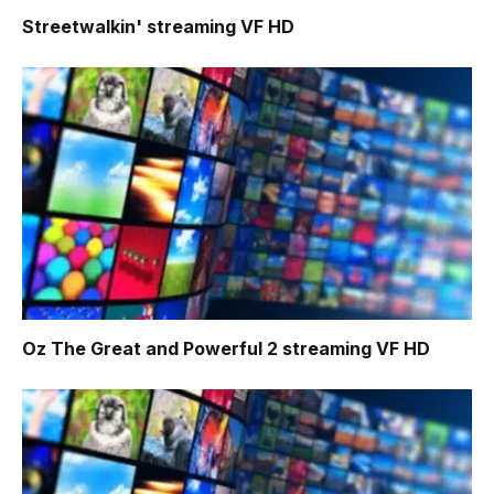
Streetwalkin'
streaming VF HD
Oz The Great and Powerful 2
streaming VF HD