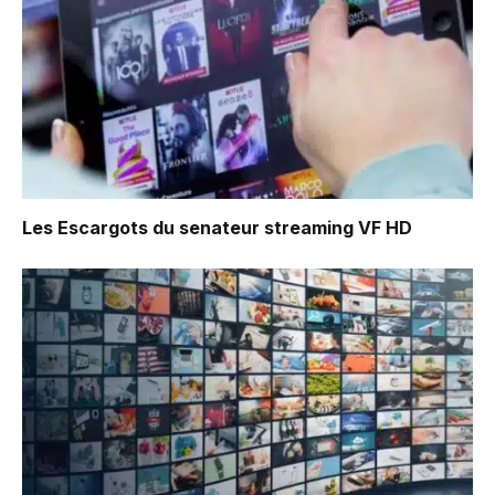
Les Escargots du senateur
streaming VF HD