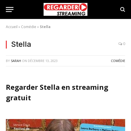
Accueil
»
Comédie
»
Stella
Stella
0
BY
SARAH
ON
DÉCEMBRE 13, 2023
COMÉDIE
Regarder Stella en streaming
gratuit