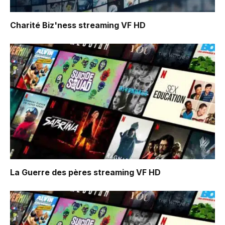
Charité Biz'ness
streaming VF HD
La Guerre des pères
streaming VF HD