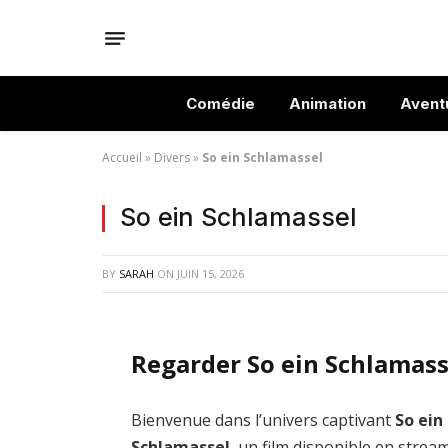
Comédie
Animation
Avent
Accueil
»
Divers
»
So ein Schlamassel
So ein Schlamassel
BY
SARAH
ON
JUIN 15, 2026
Regarder So ein Schlamass
Bienvenue dans l’univers captivant
So ein
Schlamassel
, un film disponible en strea