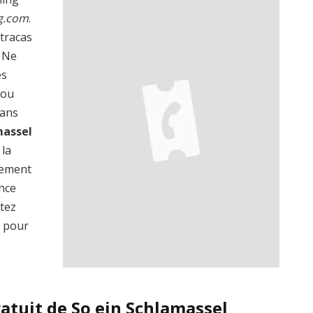
g.com
.
 tracas
? Ne
es
 ou
dans
massel
 la
lement
ence
ptez
 pour
atuit de So ein Schlamassel