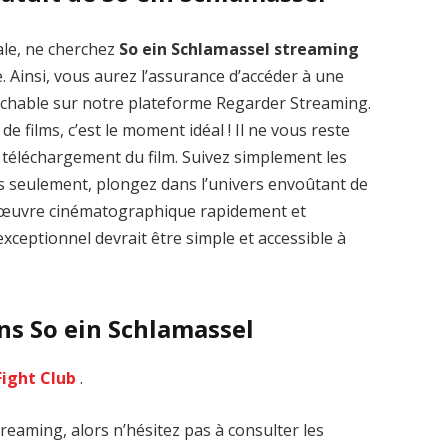
ale, ne cherchez
So ein Schlamassel streaming
. Ainsi, vous aurez l’assurance d’accéder à une
rochable sur notre plateforme Regarder Streaming.
de films, c’est le moment idéal ! Il ne vous reste
Zenon: Girl of
La Légende des
le téléchargement du film. Suivez simplement les
the 21st Century
1000 dragons
streaming VF HD
streaming VF HD
es seulement, plongez dans l’univers envoûtant de
-d’œuvre cinématographique rapidement et
xceptionnel devrait être simple et accessible à
ns So ein Schlamassel
Fight Club
.
reaming, alors n’hésitez pas à consulter les