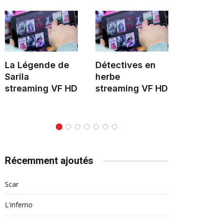
La Légende de
Détectives en
Hélène 
Sarila
herbe
stream
streaming VF HD
streaming VF HD
Récemment ajoutés
Scar
L'inferno