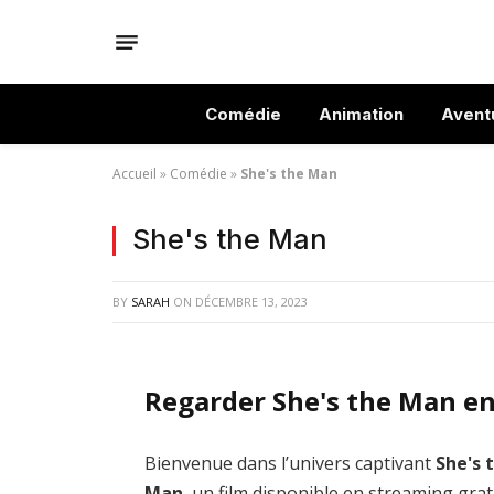
Comédie
Animation
Avent
Accueil
»
Comédie
»
She's the Man
She's the Man
BY
SARAH
ON
DÉCEMBRE 13, 2023
Regarder She's the Man en
Bienvenue dans l’univers captivant
She's 
Man
, un film disponible en streaming grat