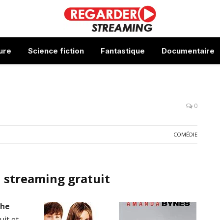
ure
Science fiction
Fantastique
Documentaire
0
COMÉDIE
 streaming gratuit
the
uit et