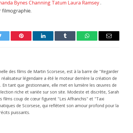
manda Bynes
Channing Tatum
Laura Ramsey
.
r filmographie.
Twitter
Pinterest
LinkedIn
Tumblr
WhatsApp
Email
elle des films de Martin Scorsese, est à la barre de "Regarder
réalisateur légendaire a été le moteur derrière la création de
 En tant que gestionnaire, elle met en lumière les œuvres de
ection riche et variée sur son site. Modeste et discrète, Sarah
es films coup de cœur figurent "Les Affranchis" et "Taxi
atiques de Scorsese, qui reflètent son amour profond pour la
écits puissants.