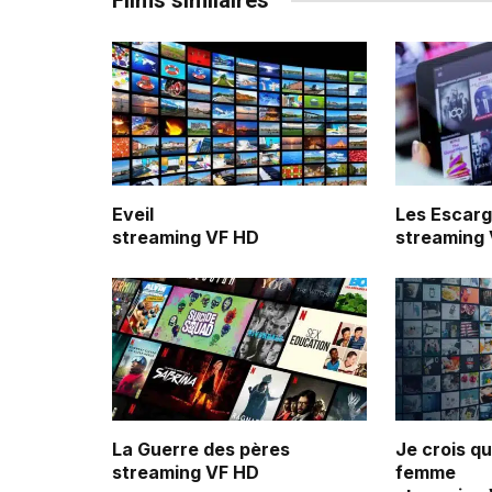
Films similaires
Eveil
Les Escarg
streaming VF HD
streaming
La Guerre des pères
Je crois q
streaming VF HD
femme