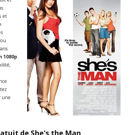
us
s et
e
es
 ou
dans
n 1080p
lité,
ence
ptez
r une
ratuit de She's the Man