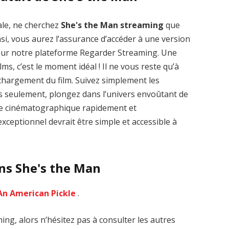
ale, ne cherchez
She's the Man streaming
que
nsi, vous aurez l’assurance d’accéder à une version
 sur notre plateforme Regarder Streaming. Une
lms, c’est le moment idéal ! Il ne vous reste qu’à
Zenon: Girl of
La Légende des
léchargement du film. Suivez simplement les
the 21st Century
1000 dragons
streaming VF HD
streaming VF HD
es seulement, plongez dans l’univers envoûtant de
vre cinématographique rapidement et
xceptionnel devrait être simple et accessible à
ans She's the Man
An American Pickle
.
ng, alors n’hésitez pas à consulter les autres