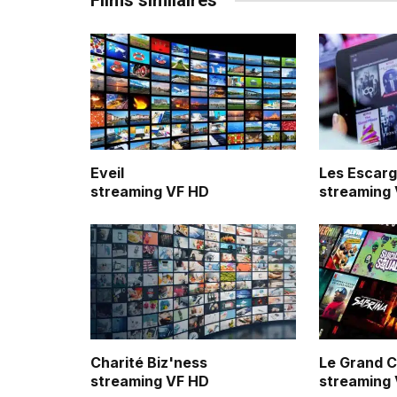
Films similaires
Eveil
Les Escarg
streaming VF HD
streaming
Charité Biz'ness
Le Grand 
streaming VF HD
streaming