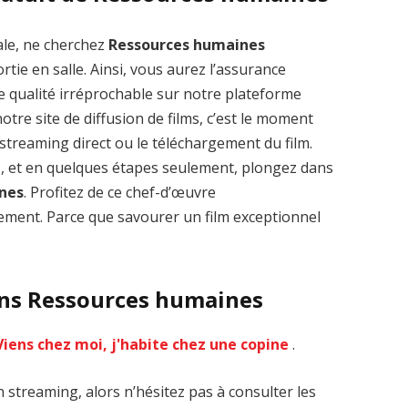
ale, ne cherchez
Ressources humaines
tie en salle. Ainsi, vous aurez l’assurance
e qualité irréprochable sur notre plateforme
tre site de diffusion de films, c’est le moment
Zenon: Girl of
La Légende des
le streaming direct ou le téléchargement du film.
the 21st Century
1000 dragons
streaming VF HD
streaming VF HD
s, et en quelques étapes seulement, plongez dans
nes
. Profitez de ce chef-d’œuvre
ment. Parce que savourer un film exceptionnel
ans Ressources humaines
Viens chez moi, j'habite chez une copine
.
streaming, alors n’hésitez pas à consulter les