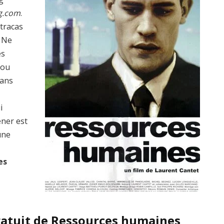
g.com
.
 tracas
? Ne
es
 ou
dans
i
ener est
une
es
ratuit de Ressources humaines