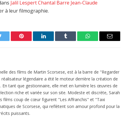
edans
Jalil Lespert
Chantal Barre
Jean-Claude
r à leur filmographie.
Twitter
Pinterest
LinkedIn
Tumblr
WhatsApp
Email
elle des films de Martin Scorsese, est à la barre de "Regarder
réalisateur légendaire a été le moteur derrière la création de
 En tant que gestionnaire, elle met en lumière les œuvres de
ection riche et variée sur son site. Modeste et discrète, Sarah
es films coup de cœur figurent "Les Affranchis" et "Taxi
atiques de Scorsese, qui reflètent son amour profond pour la
écits puissants.