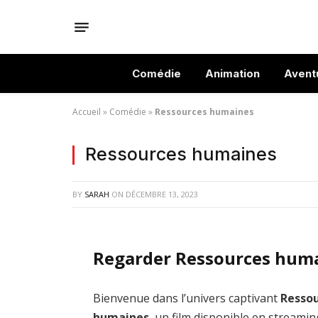
Comédie
Animation
Avent
Accueil
»
Comédie
»
Ressources humaines
Ressources humaines
BY
SARAH
ON
DÉCEMBRE 13, 2023
Regarder Ressources huma
Bienvenue dans l’univers captivant
Resso
humaines
, un film disponible en streamin