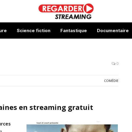
ure
Science fiction
Fantastique
Documentaire
0
COMÉDIE
ines en streaming gratuit
urces
g