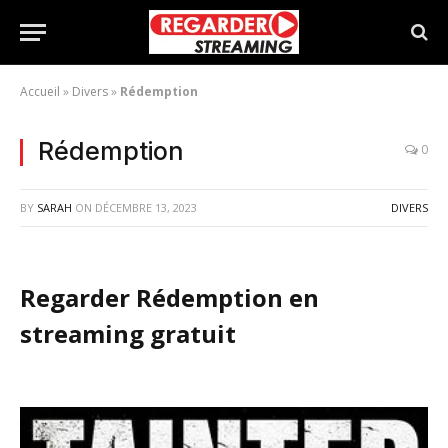
Accueil
»
Divers
»
Rédemption
Rédemption
0
BY
SARAH
ON
DÉCEMBRE 13, 2023
DIVERS
Regarder Rédemption en
streaming gratuit