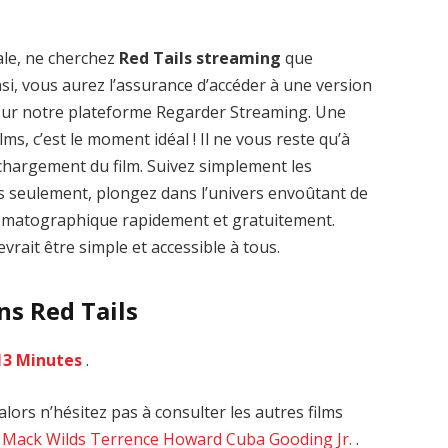
ale, ne cherchez
Red Tails streaming
que
nsi, vous aurez l’assurance d’accéder à une version
 sur notre plateforme Regarder Streaming. Une
Zenon: Girl of
La Légende des
lms, c’est le moment idéal ! Il ne vous reste qu’à
the 21st Century
1000 dragons
léchargement du film. Suivez simplement les
streaming VF HD
streaming VF HD
es seulement, plongez dans l’univers envoûtant de
inématographique rapidement et gratuitement.
vrait être simple et accessible à tous.
ns Red Tails
13 Minutes
.
lors n’hésitez pas à consulter les autres films
 Mack Wilds
Terrence Howard
Cuba Gooding Jr.
.