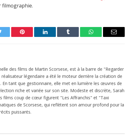
r filmographie.
Twitter
Pinterest
LinkedIn
Tumblr
WhatsApp
Email
elle des films de Martin Scorsese, est à la barre de "Regarder
réalisateur légendaire a été le moteur derrière la création de
 En tant que gestionnaire, elle met en lumière les œuvres de
ection riche et variée sur son site. Modeste et discrète, Sarah
es films coup de cœur figurent "Les Affranchis" et "Taxi
atiques de Scorsese, qui reflètent son amour profond pour la
écits puissants.