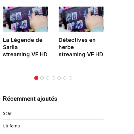
La Légende de
Détectives en
Hélène 
Sarila
herbe
stream
streaming VF HD
streaming VF HD
Récemment ajoutés
Scar
L'inferno