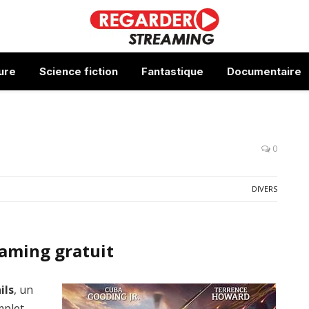
ure
Science fiction
Fantastique
Documentaire
0
DIVERS
eaming gratuit
ils
, un
mplet