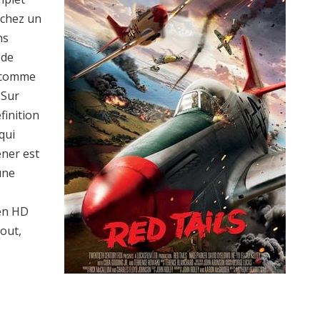
rchez un
ns
 de
s comme
 Sur
finition
qui
ener est
une
en HD
tout,