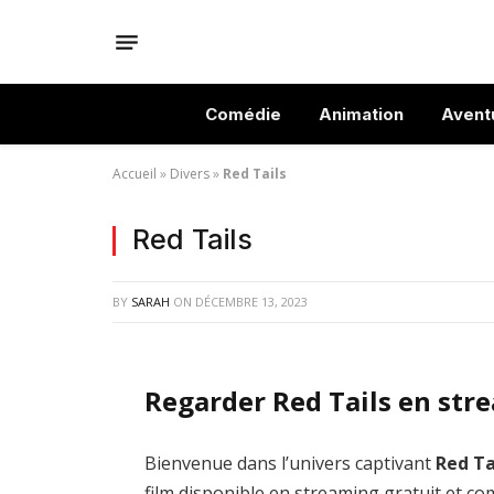
Comédie
Animation
Avent
Accueil
»
Divers
»
Red Tails
Red Tails
BY
SARAH
ON
DÉCEMBRE 13, 2023
Regarder Red Tails en str
Bienvenue dans l’univers captivant
Red Ta
film disponible en streaming gratuit et co