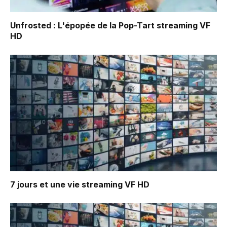
Unfrosted : L'épopée de la Pop-Tart
streaming VF
HD
7 jours et une vie
streaming VF HD