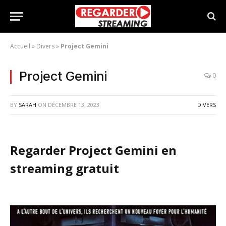
Accueil
»
Divers
»
Project Gemini
Project Gemini
0
BY
SARAH
ON
DÉCEMBRE 13, 2023
DIVERS
Regarder Project Gemini en
streaming gratuit