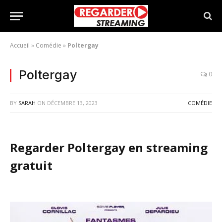
Accueil
»
Comédie
»
Poltergay
Poltergay
0
BY
SARAH
ON
DÉCEMBRE 13, 2023
COMÉDIE
Regarder Poltergay en streaming
gratuit