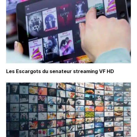
Les Escargots du senateur
streaming VF HD