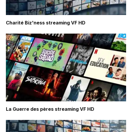
Charité Biz'ness
streaming VF HD
La Guerre des pères
streaming VF HD