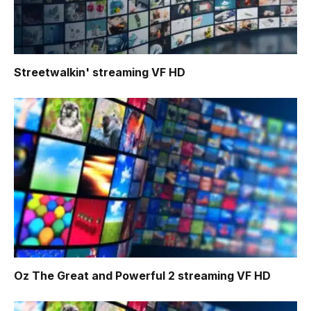
Streetwalkin'
streaming VF HD
Oz The Great and Powerful 2
streaming VF HD