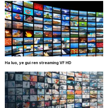
Ha luo, ye gui ren
streaming VF HD