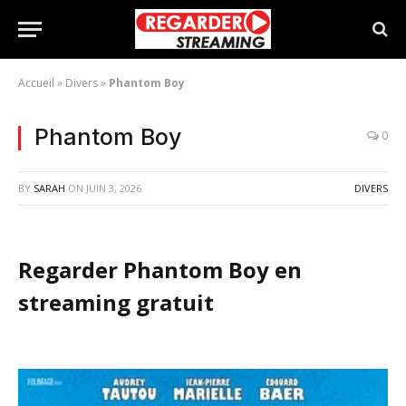
Accueil
»
Divers
»
Phantom Boy
Phantom Boy
0
BY
SARAH
ON
JUIN 3, 2026
DIVERS
Regarder Phantom Boy en
streaming gratuit