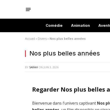
Comédie
Animation
Avent
Accueil
»
Divers
»
Nos plus belles années
Nos plus belles années
BY
SARAH
ON
JUIN 3, 2026
Regarder Nos plus belles 
Bienvenue dans l’univers captivant
Nos pl
belles années
, un film disponible en str