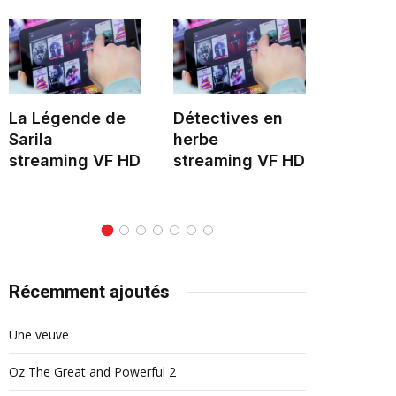
La Légende de
Détectives en
Le Mon
Sarila
herbe
stream
streaming VF HD
streaming VF HD
Récemment ajoutés
Une veuve
Oz The Great and Powerful 2