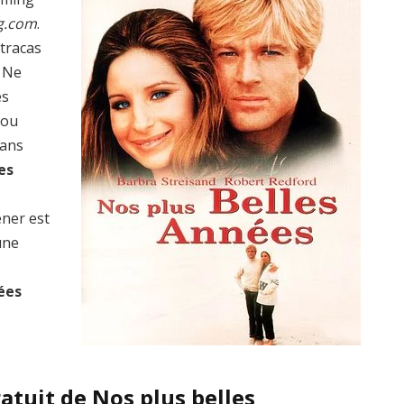
g.com
.
 tracas
? Ne
es
 ou
dans
es
ener est
une
ées
atuit de Nos plus belles