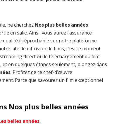
ale, ne cherchez
Nos plus belles années
tie en salle. Ainsi, vous aurez l’assurance
Zenon: Girl of
La Légende des
e qualité irréprochable sur notre plateforme
the 21st Century
1000 dragons
tre site de diffusion de films, c’est le moment
streaming VF HD
streaming VF HD
le streaming direct ou le téléchargement du film.
s, et en quelques étapes seulement, plongez dans
nnées
. Profitez de ce chef-d’œuvre
ment. Parce que savourer un film exceptionnel
ns Nos plus belles années
Les belles années
.