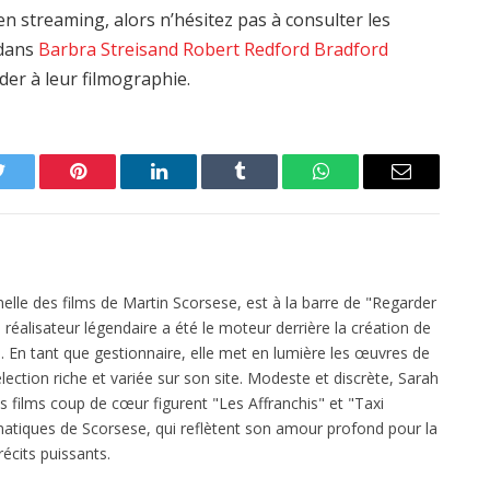
n streaming, alors n’hésitez pas à consulter les
edans
Barbra Streisand
Robert Redford
Bradford
der à leur filmographie.
Twitter
Pinterest
LinkedIn
Tumblr
WhatsApp
Email
elle des films de Martin Scorsese, est à la barre de "Regarder
réalisateur légendaire a été le moteur derrière la création de
 En tant que gestionnaire, elle met en lumière les œuvres de
ection riche et variée sur son site. Modeste et discrète, Sarah
es films coup de cœur figurent "Les Affranchis" et "Taxi
atiques de Scorsese, qui reflètent son amour profond pour la
écits puissants.