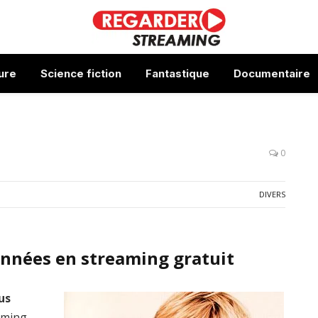
ure
Science fiction
Fantastique
Documentaire
0
DIVERS
années en streaming gratuit
us
eaming