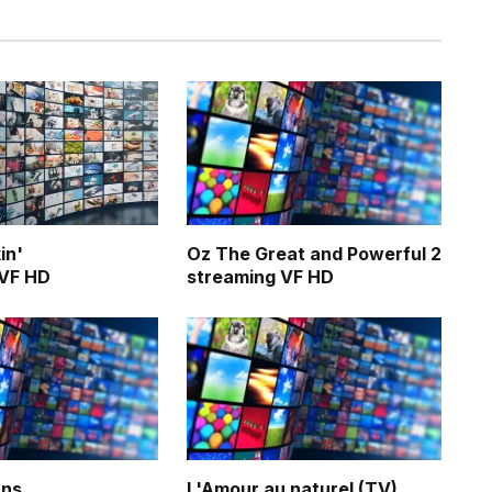
in'
Oz The Great and Powerful 2
 VF HD
streaming VF HD
ans
L'Amour au naturel (TV)