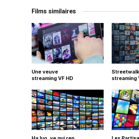
Films similaires
Une veuve
Streetwalk
streaming VF HD
streaming
Ha luo, ye gui ren
Les Partis