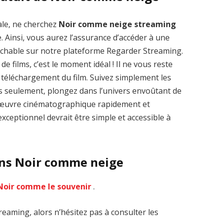
ale, ne cherchez
Noir comme neige streaming
. Ainsi, vous aurez l’assurance d’accéder à une
rochable sur notre plateforme Regarder Streaming.
de films, c’est le moment idéal ! Il ne vous reste
Zenon: Girl of
La Légende des
le téléchargement du film. Suivez simplement les
the 21st Century
1000 dragons
streaming VF HD
streaming VF HD
es seulement, plongez dans l’univers envoûtant de
-d’œuvre cinématographique rapidement et
xceptionnel devrait être simple et accessible à
ans Noir comme neige
Noir comme le souvenir
.
eaming, alors n’hésitez pas à consulter les