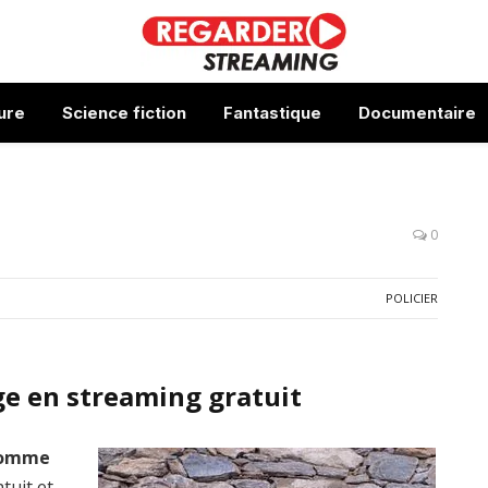
ure
Science fiction
Fantastique
Documentaire
0
POLICIER
e en streaming gratuit
comme
tuit et