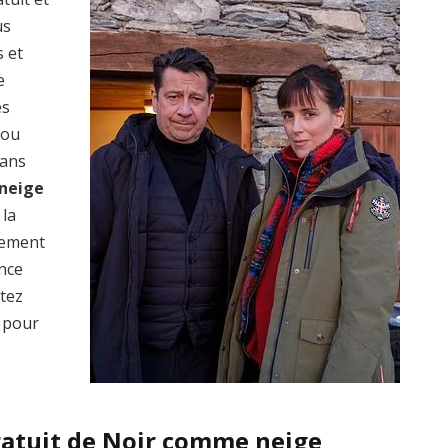
us
s et
e
es
 ou
dans
neige
 la
lement
ence
ptez
 pour
ratuit de Noir comme neige