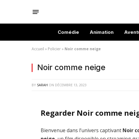
Comédie
Animation
Avent
Accueil
»
Policier
»
Noir comme neige
Noir comme neige
BY
SARAH
ON
DÉCEMBRE 13, 2023
Regarder Noir comme neig
Bienvenue dans l’univers captivant
Noir 
neige
, un film disponible en streaming gra