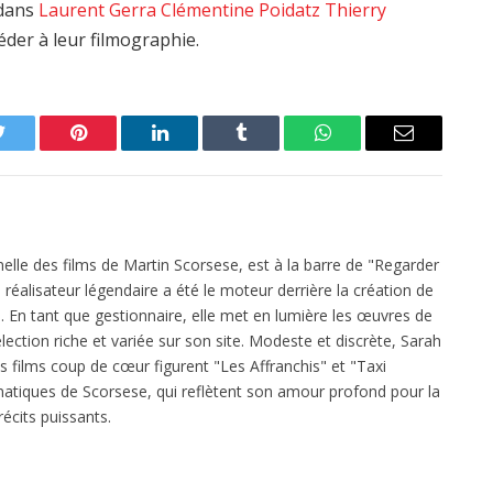
edans
Laurent Gerra
Clémentine Poidatz
Thierry
éder à leur filmographie.
Twitter
Pinterest
LinkedIn
Tumblr
WhatsApp
Email
elle des films de Martin Scorsese, est à la barre de "Regarder
réalisateur légendaire a été le moteur derrière la création de
 En tant que gestionnaire, elle met en lumière les œuvres de
ection riche et variée sur son site. Modeste et discrète, Sarah
es films coup de cœur figurent "Les Affranchis" et "Taxi
atiques de Scorsese, qui reflètent son amour profond pour la
écits puissants.