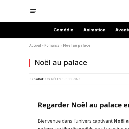
Comédie
Animation
Avent
Accueil
»
Romance
»
Noël au palace
Noël au palace
BY
SARAH
ON
DÉCEMBRE 13, 2023
Regarder Noël au palace e
Bienvenue dans l’univers captivant
Noël 
palace
, un film disponible en streaming gr