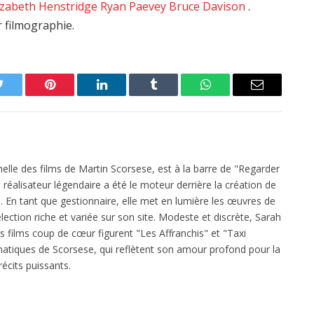
izabeth Henstridge
Ryan Paevey
Bruce Davison
.
r filmographie.
Twitter
Pinterest
LinkedIn
Tumblr
WhatsApp
Email
elle des films de Martin Scorsese, est à la barre de "Regarder
réalisateur légendaire a été le moteur derrière la création de
 En tant que gestionnaire, elle met en lumière les œuvres de
ection riche et variée sur son site. Modeste et discrète, Sarah
es films coup de cœur figurent "Les Affranchis" et "Taxi
atiques de Scorsese, qui reflètent son amour profond pour la
écits puissants.