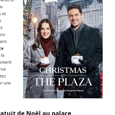
us
s et
e
es
 ou
dans
ce
 la
lement
ence
ptez
r une
atuit de Noël au palace