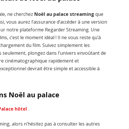
ale, ne cherchez
Noël au palace streaming
que
nsi, vous aurez l’assurance d’accéder à une version
 sur notre plateforme Regarder Streaming. Une
lms, c’est le moment idéal ! Il ne vous reste qu’à
Zenon: Girl of
La Légende des
léchargement du film. Suivez simplement les
the 21st Century
1000 dragons
streaming VF HD
streaming VF HD
es seulement, plongez dans l’univers envoûtant de
uvre cinématographique rapidement et
xceptionnel devrait être simple et accessible à
ns Noël au palace
Palace hôtel
.
ing, alors n’hésitez pas à consulter les autres