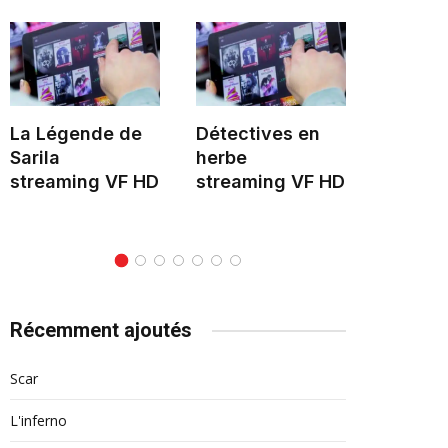
La Légende de
Détectives en
Hélène 
Sarila
herbe
stream
streaming VF HD
streaming VF HD
Récemment ajoutés
Scar
L'inferno