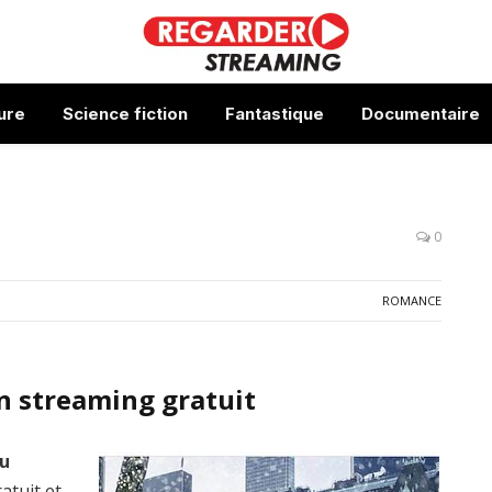
ure
Science fiction
Fantastique
Documentaire
0
ROMANCE
n streaming gratuit
au
atuit et