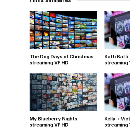
Films similaires
The Dog Days of Christmas
Katti Batti
streaming VF HD
streaming
My Blueberry Nights
Kelly + Vic
streaming VF HD
streaming