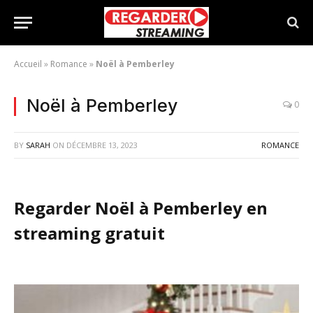
Accueil
»
Romance
»
Noël à Pemberley
Noël à Pemberley
0
BY
SARAH
ON
DÉCEMBRE 13, 2023
ROMANCE
Regarder Noël à Pemberley en
streaming gratuit