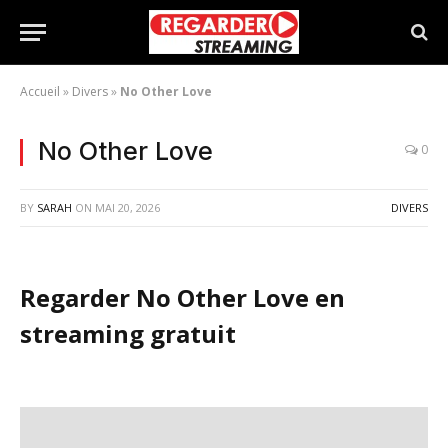
Accueil
»
Divers
»
No Other Love
No Other Love
0
BY
SARAH
ON
MAI 20, 2026
DIVERS
Regarder No Other Love en
streaming gratuit