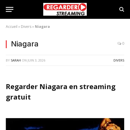
Accueil
»
Divers
»
Niagara
Niagara
0
BY
SARAH
ON
JUIN 3, 2026
DIVERS
Regarder Niagara en streaming
gratuit