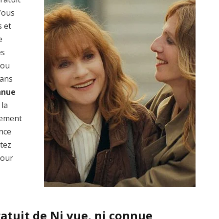
 Vous
s et
e
es
 ou
dans
onnue
 la
lement
ence
ptez
pour
atuit de Ni vue, ni connue