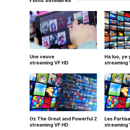
Films similaires
Une veuve
Ha luo, ye 
streaming VF HD
streaming
Oz The Great and Powerful 2
Les Partis
streaming VF HD
streaming