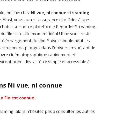
ale, ne cherchez
Ni vue, ni connue streaming
. Ainsi, vous aurez l’assurance d’accéder à une
rochable sur notre plateforme Regarder Streaming.
de films, c’est le moment idéal ! Il ne vous reste
Zenon: Girl of
La Légende des
le téléchargement du film. Suivez simplement les
the 21st Century
1000 dragons
streaming VF HD
streaming VF HD
es seulement, plongez dans l’univers envoûtant de
’œuvre cinématographique rapidement et
xceptionnel devrait être simple et accessible à
ns Ni vue, ni connue
La Fin est connue
.
eaming, alors n’hésitez pas à consulter les autres