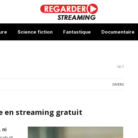
ure
Science fiction
Fantastique
Documentaire
0
DIVERS
e en streaming gratuit
 ni
ratuit