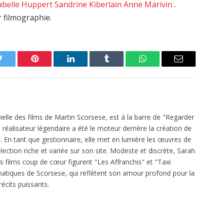
abelle Huppert
Sandrine Kiberlain
Anne Marivin
.
r filmographie.
Twitter
Pinterest
LinkedIn
Tumblr
WhatsApp
Email
elle des films de Martin Scorsese, est à la barre de "Regarder
réalisateur légendaire a été le moteur derrière la création de
 En tant que gestionnaire, elle met en lumière les œuvres de
ection riche et variée sur son site. Modeste et discrète, Sarah
es films coup de cœur figurent "Les Affranchis" et "Taxi
atiques de Scorsese, qui reflètent son amour profond pour la
écits puissants.