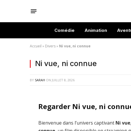
Comédie
Animation
Avent
Accueil
»
Divers
»
Ni vue, ni connue
Ni vue, ni connue
BY
SARAH
ON
JUILLET 8, 2026
Regarder Ni vue, ni connu
Bienvenue dans l’univers captivant
Ni vue,
connue
, un film disponible en streaming g