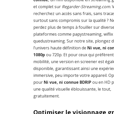
et complet sur
Regarder-Streaming.com
.
recherchez un accès sans frais, sans traca
surtout sans compromis sur la qualité ? N
perdez plus de temps à fouiller sur divers
plateformes comme papystreaming, wiflix
quedustreaming. Sur notre site, plongez 
l’univers haute définition de
Ni vue, ni c
1080p
ou 720p. Et pour ceux qui préfèrent
mobilité, une version en screener est éga
disponible, garantissant ainsi une expéri
immersive, peu importe votre appareil. O
pour
Ni vue, ni connue BDRIP
ou en HD 
une qualité visuelle éblouissante, le tout,
gratuitement.
Optimiser le visionnage gr