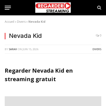
Accueil
»
Divers
»
Nevada Kid
Nevada Kid
0
BY
SARAH
ON
JUIN 15, 2026
DIVERS
Regarder Nevada Kid en
streaming gratuit