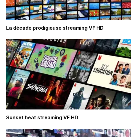
La décade prodigieuse
streaming VF HD
Sunset heat
streaming VF HD