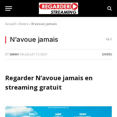
Accueil
»
Divers
»
N’avoue jamais
N’avoue jamais
0
BY
SARAH
ON
JUILLET 17, 2024
DIVERS
Regarder N’avoue jamais en
streaming gratuit