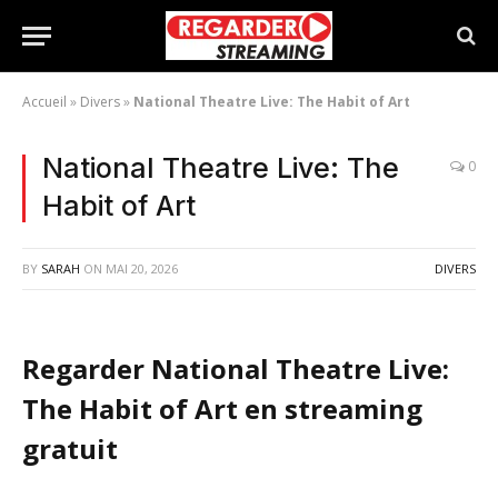
Accueil
»
Divers
»
National Theatre Live: The Habit of Art
National Theatre Live: The
0
Habit of Art
BY
SARAH
ON
MAI 20, 2026
DIVERS
Regarder National Theatre Live:
The Habit of Art en streaming
gratuit