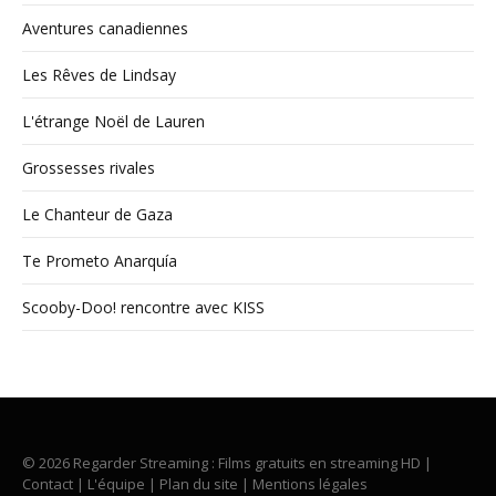
Aventures canadiennes
Les Rêves de Lindsay
L'étrange Noël de Lauren
Grossesses rivales
Le Chanteur de Gaza
Te Prometo Anarquía
Scooby-Doo! rencontre avec KISS
© 2026 Regarder Streaming : Films gratuits en streaming HD |
Contact
|
L'équipe
|
Plan du site
|
Mentions légales