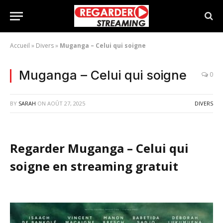
Accueil
»
Divers
»
Muganga – Celui qui soigne
Muganga – Celui qui soigne
0
BY
SARAH
ON
AOÛT 27, 2025
DIVERS
Regarder Muganga – Celui qui
soigne en streaming gratuit