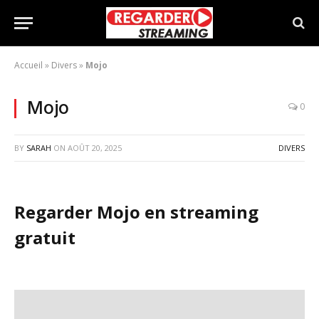
Accueil
»
Divers
»
Mojo
Mojo
0
BY
SARAH
ON
AOÛT 20, 2025
DIVERS
Regarder Mojo en streaming
gratuit