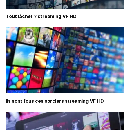
Tout lâcher ?
streaming VF HD
Ils sont fous ces sorciers
streaming VF HD