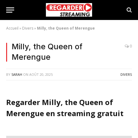
Accueil
»
Divers
»
Milly, the Queen of Merengue
Milly, the Queen of
0
Merengue
BY
SARAH
ON
AOÛT 20, 2025
DIVERS
Regarder Milly, the Queen of
Merengue en streaming gratuit