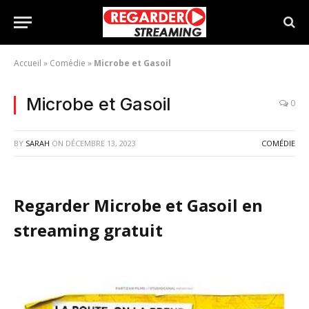
Accueil
»
Comédie
»
Microbe et Gasoil
Microbe et Gasoil
0
BY
SARAH
ON
DÉCEMBRE 13, 2023
COMÉDIE
Regarder Microbe et Gasoil en
streaming gratuit