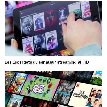
Les Escargots du senateur
streaming VF HD