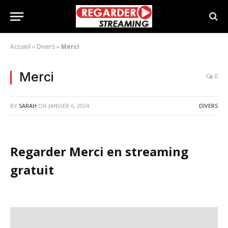
Accueil
»
Divers
»
Merci
Merci
0
BY
SARAH
ON
JANVIER 6, 2024
DIVERS
Regarder Merci en streaming
gratuit