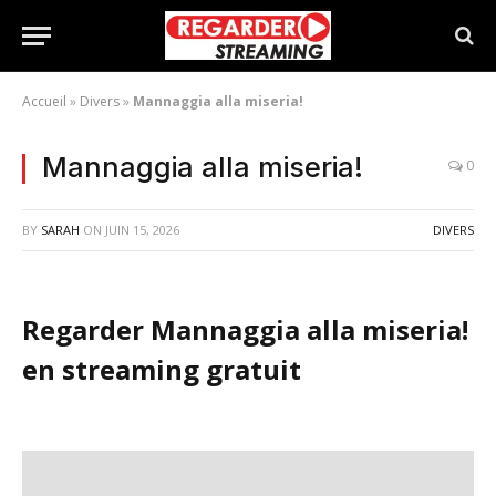
Accueil
»
Divers
»
Mannaggia alla miseria!
Mannaggia alla miseria!
0
BY
SARAH
ON
JUIN 15, 2026
DIVERS
Regarder Mannaggia alla miseria!
en streaming gratuit