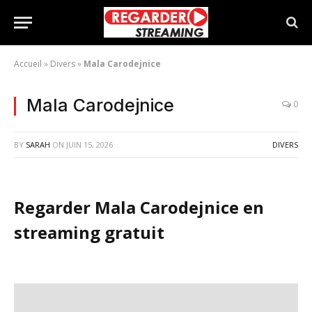
Accueil
»
Divers
»
Mala Carodejnice
Mala Carodejnice
0
BY
SARAH
ON
JUIN 15, 2026
DIVERS
Regarder Mala Carodejnice en
streaming gratuit