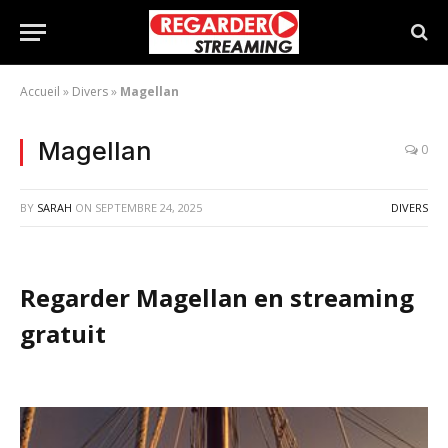
Accueil
»
Divers
»
Magellan
Magellan
0
BY
SARAH
ON
SEPTEMBRE 24, 2025
DIVERS
Regarder Magellan en streaming
gratuit