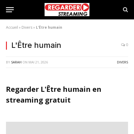
Accueil
»
Divers
»
L'Être humain
L'Être humain
0
BY
SARAH
ON
MAI 21, 2026
DIVERS
Regarder L'Être humain en
streaming gratuit