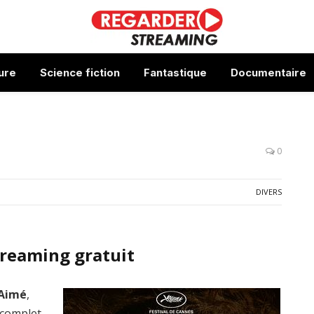
ure
Science fiction
Fantastique
Documentaire
0
DIVERS
treaming gratuit
 Aimé
,
 complet