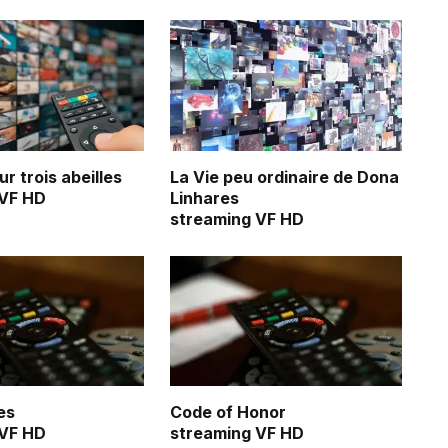
r trois abeilles
La Vie peu ordinaire de Dona
 VF HD
Linhares
streaming VF HD
es
Code of Honor
 VF HD
streaming VF HD