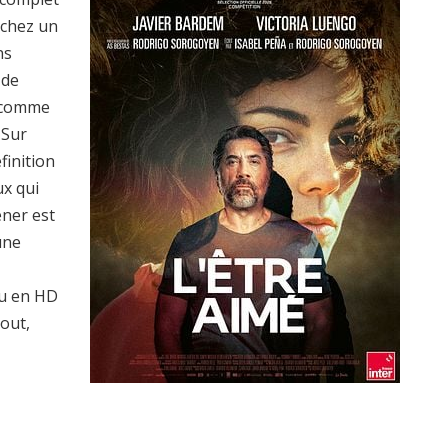
rchez un
ns
 de
s comme
 Sur
finition
ux qui
ener est
une
u en HD
tout,