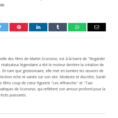
ie.
Twitter
Pinterest
LinkedIn
Tumblr
WhatsApp
Email
elle des films de Martin Scorsese, est à la barre de "Regarder
réalisateur légendaire a été le moteur derrière la création de
 En tant que gestionnaire, elle met en lumière les œuvres de
ection riche et variée sur son site. Modeste et discrète, Sarah
es films coup de cœur figurent "Les Affranchis" et "Taxi
atiques de Scorsese, qui reflètent son amour profond pour la
écits puissants.