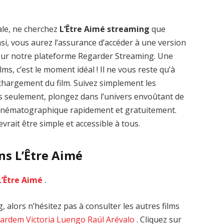
ale, ne cherchez
L’Être Aimé streaming
que
nsi, vous aurez l’assurance d’accéder à une version
 sur notre plateforme Regarder Streaming. Une
lms, c’est le moment idéal ! Il ne vous reste qu’à
léchargement du film. Suivez simplement les
Zenon: Girl of
La Légende des
es seulement, plongez dans l’univers envoûtant de
the 21st Century
1000 dragons
 cinématographique rapidement et gratuitement.
streaming VF HD
streaming VF HD
vrait être simple et accessible à tous.
ns L’Être Aimé
L’Être Aimé
.
 alors n’hésitez pas à consulter les autres films
Bardem
Victoria Luengo
Raúl Arévalo
. Cliquez sur