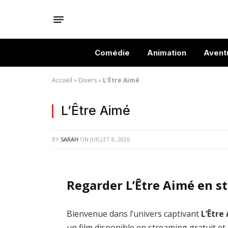
Comédie
Animation
Avent
Accueil
»
Divers
»
L’Être Aimé
L’Être Aimé
BY
SARAH
ON
JUILLET 8, 2026
Regarder L’Être Aimé en s
Bienvenue dans l’univers captivant
L’Être
un film disponible en streaming gratuit et