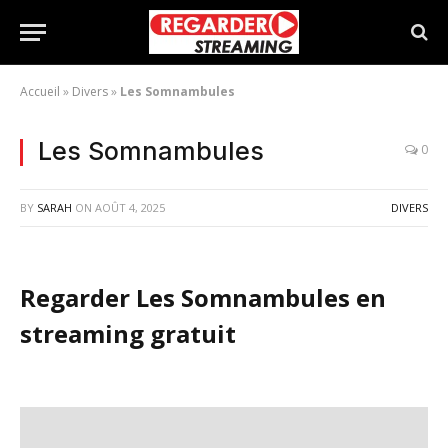
Accueil
»
Divers
»
Les Somnambules
Les Somnambules
0
BY
SARAH
ON
AOÛT 4, 2025
DIVERS
Regarder Les Somnambules en
streaming gratuit