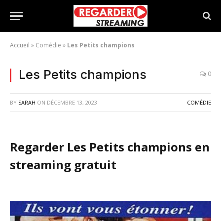
Accueil
»
Comédie
»
Les Petits champions
Les Petits champions
0
BY
SARAH
ON
DÉCEMBRE 13, 2023
COMÉDIE
Regarder Les Petits champions en
streaming gratuit