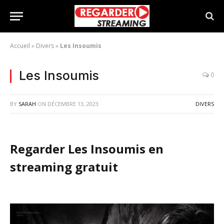
Accueil
»
Divers
»
Les Insoumis
Les Insoumis
0
BY
SARAH
ON
DÉCEMBRE 13, 2023
DIVERS
Regarder Les Insoumis en
streaming gratuit