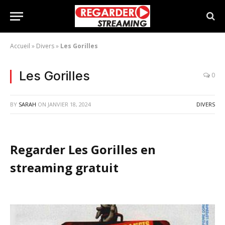
Accueil
»
Divers
»
Les Gorilles
Les Gorilles
0
BY
SARAH
ON
JANVIER 18, 2024
DIVERS
Regarder Les Gorilles en
streaming gratuit