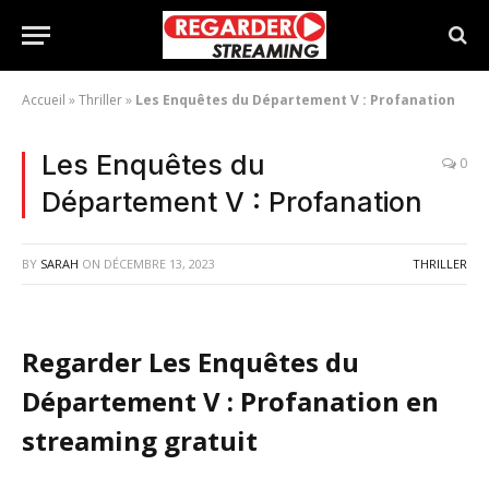
Accueil
»
Thriller
»
Les Enquêtes du Département V : Profanation
Les Enquêtes du
0
Département V : Profanation
BY
SARAH
ON
DÉCEMBRE 13, 2023
THRILLER
Regarder Les Enquêtes du
Département V : Profanation en
streaming gratuit