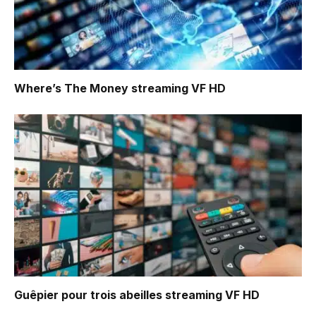
Where’s The Money
streaming VF HD
Guêpier pour trois abeilles
streaming VF HD