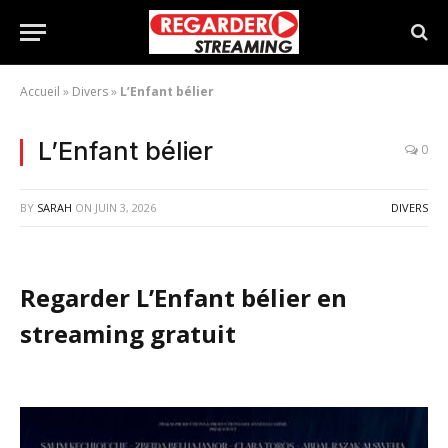
Accueil
»
Divers
»
L’Enfant bélier
L’Enfant bélier
0
BY
SARAH
ON
JUIN 3, 2026
DIVERS
Regarder L’Enfant bélier en
streaming gratuit