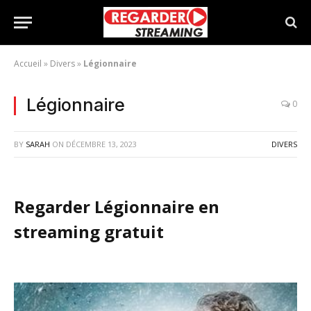
Accueil
»
Divers
»
Légionnaire
Légionnaire
0
BY
SARAH
ON
DÉCEMBRE 13, 2023
DIVERS
Regarder Légionnaire en
streaming gratuit