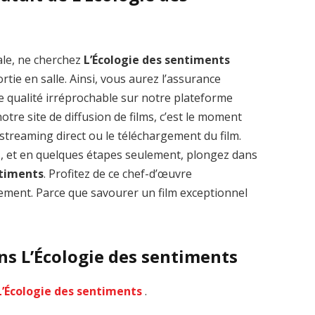
ale, ne cherchez
L’Écologie des sentiments
tie en salle. Ainsi, vous aurez l’assurance
Zenon: Girl of
La Légende des
e qualité irréprochable sur notre plateforme
the 21st Century
1000 dragons
tre site de diffusion de films, c’est le moment
streaming VF HD
streaming VF HD
le streaming direct ou le téléchargement du film.
s, et en quelques étapes seulement, plongez dans
ntiments
. Profitez de ce chef-d’œuvre
ment. Parce que savourer un film exceptionnel
ns L’Écologie des sentiments
L’Écologie des sentiments
.