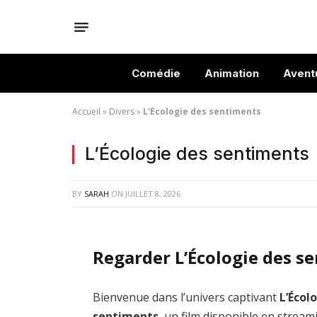
Comédie
Animation
Avent
Accueil
»
Divers
»
L’Écologie des sentiments
L’Écologie des sentiments
BY
SARAH
ON
JUILLET 8, 2026
Regarder L’Écologie des s
Bienvenue dans l’univers captivant
L’Écol
sentiments
, un film disponible en stream