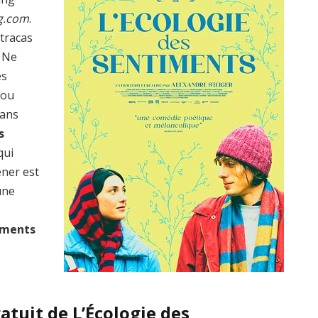
g.com
.
 tracas
? Ne
es
 ou
dans
s
qui
ener est
une
timents
atuit de L’Écologie des