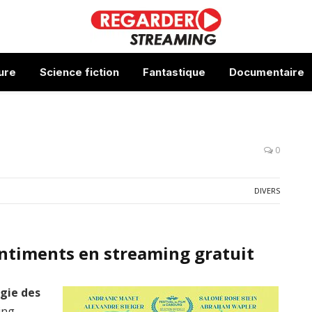
ure
Science fiction
Fantastique
Documentaire
0
DIVERS
entiments en streaming gratuit
ogie des
ing