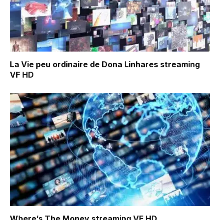
La Vie peu ordinaire de Dona Linhares
streaming
VF HD
Where’s The Money
streaming VF HD