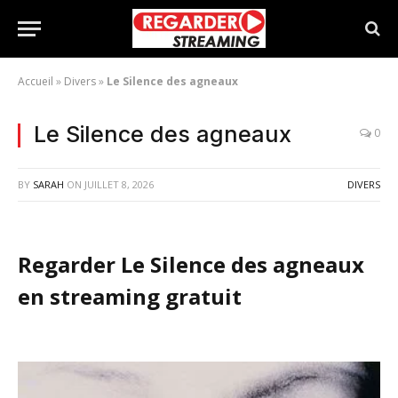
Accueil
»
Divers
»
Le Silence des agneaux
Le Silence des agneaux
0
BY
SARAH
ON
JUILLET 8, 2026
DIVERS
Regarder Le Silence des agneaux
en streaming gratuit