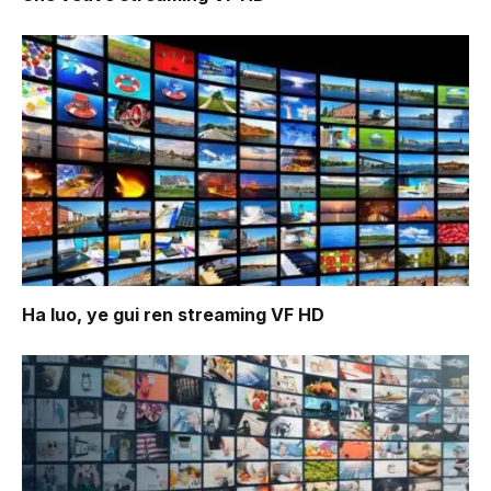
Ha luo, ye gui ren
streaming VF HD