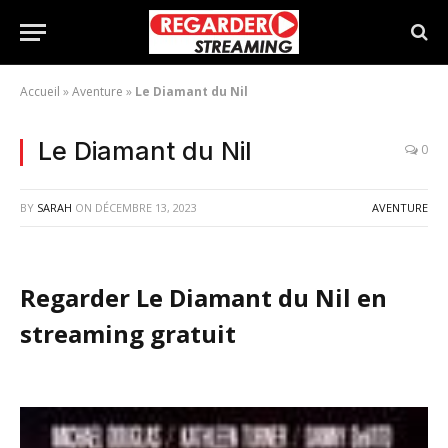
Accueil
»
Aventure
»
Le Diamant du Nil
Le Diamant du Nil
0
BY
SARAH
ON
DÉCEMBRE 13, 2023
AVENTURE
Regarder Le Diamant du Nil en
streaming gratuit