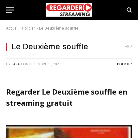
Accueil
»
Policier
»
Le Deuxième souffle
Le Deuxième souffle
0
BY
SARAH
ON
DÉCEMBRE 13, 2023
POLICIER
Regarder Le Deuxième souffle en
streaming gratuit