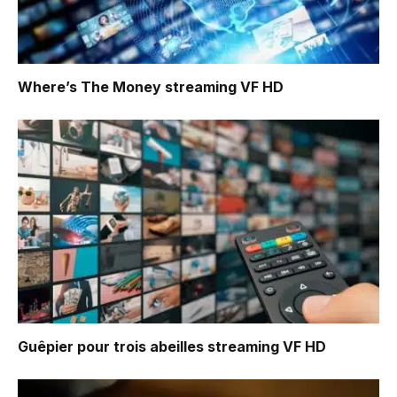
Where’s The Money
streaming VF HD
Guêpier pour trois abeilles
streaming VF HD