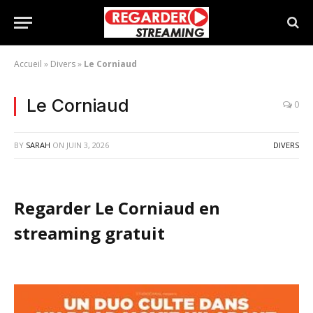
Accueil
»
Divers
»
Le Corniaud
Le Corniaud
0
BY
SARAH
ON
JUIN 3, 2026
DIVERS
Regarder Le Corniaud en
streaming gratuit