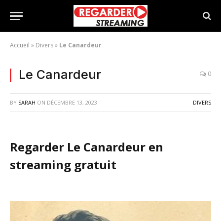
Accueil
»
Divers
»
Le Canardeur
Le Canardeur
0
BY
SARAH
ON
DÉCEMBRE 13, 2023
DIVERS
Regarder Le Canardeur en
streaming gratuit