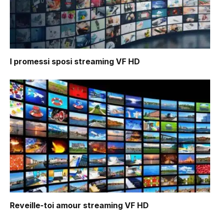
I promessi sposi
streaming VF HD
Reveille-toi amour
streaming VF HD